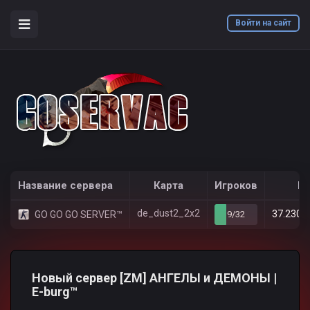
Войти на сайт
counter-strike 1.6
Новости
Новый сервер [ZM] АНГЕЛЫ и ДЕМОНЫ | E-burg™
/
/
Название сервера
Карта
Игроков
IP
de_dust2_2x2
37.230.
GO GO GO SERVER™
9/32
Новый сервер [ZM] АНГЕЛЫ и ДЕМОНЫ |
E-burg™