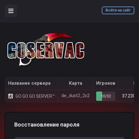
Войти на сайт
counter-strike 1.6
Восстановление пароля
/
Название сервера
Карта
Игроков
IP
de_dust2_2x2
37.230.
GO GO GO SERVER™
10/32
Восстановление пароля