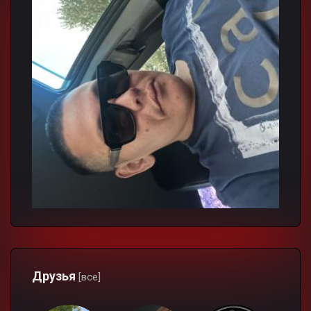
Друзья
[все]