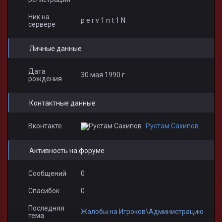
Ник на
p e r v 1 n t 1 N
сервере
Личные данные
Дата
30 мая 1990 г
рождения
Контактные данные
Вконтакте
Рустам Сахипов
Активность на форуме
Сообщений
0
Спасибок
0
Последняя
Жалобы на Игроков\Администрацию
тема