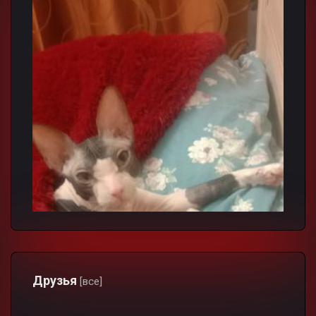
Друзья
[все]