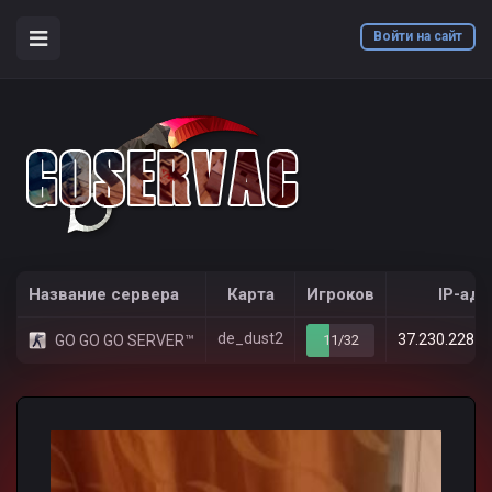
Войти на сайт
counter-strike 1.6
Пользователи
111111111
/
/
Название сервера
Карта
Игроков
IP-ад
de_dust2
37.230.228.1
GO GO GO SERVER™
11/32