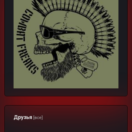
Друзья
[все]